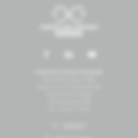
Conseil des Chevaux Normandie
Normandie Équine Vallée
Espace vie et entrepreneuriat
1504 Route de lʼéglise
14430 Goustranville
Tél. : 02 31 27 10 10
CONTACT