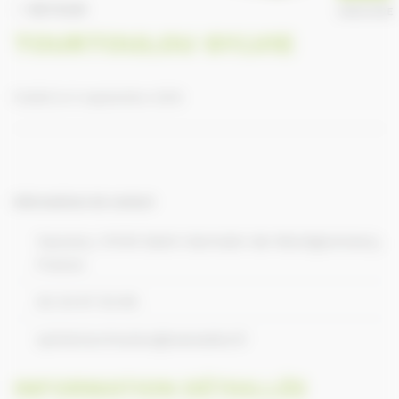
RETOUR
ANNUAIRE
TOURTOULOU SYLVIE
Publié le 9 septembre 2016
Informations de contact
Vaucery, 14140 Saint-Germain-de-Montgommery,
France
02 33 67 53 85
sylvie.tourtoulou@wanadoo.fr
INFORMATION DÉTAILLÉE