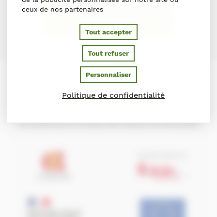
ceux de nos partenaires
S'INSCRIRE
Tout accepter
Tout refuser
Personnaliser
PARTENAIRES
Politique de confidentialité
Ils soutiennent le Conseil des Chevaux de Normandie