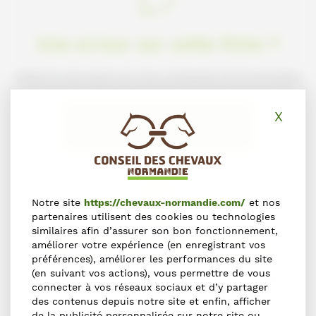
Une erreur sur cette fiche ?
Faites-le nous savoir en nous contactant via le formulaire
X
Masq
NOUS SIGNALER L'ERREUR
Notre site
https://chevaux-normandie.com/
et nos
partenaires utilisent des cookies ou technologies
similaires afin d’assurer son bon fonctionnement,
S'inscrire dans l'annuaire
améliorer votre expérience (en enregistrant vos
préférences), améliorer les performances du site
(en suivant vos actions), vous permettre de vous
Vous souhaitez vous inscrire dans l'Annuaire du Cheval en
connecter à vos réseaux sociaux et d’y partager
Normandie ?
des contenus depuis notre site et enfin, afficher
de la publicité personnalisée sur notre site ou