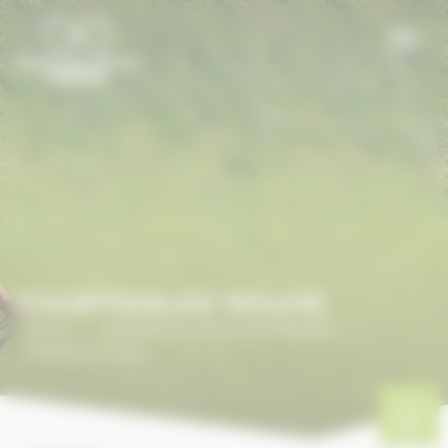
Panneau de gestion des cookies
TOURTOULOU SYLVIE
Accueil
/
ANNUAIRE DU CHEVAL EN NORMANDIE
/
TOURTOULOU Sylvie