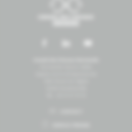
Conseil des Chevaux Normandie
Normandie Équine Vallée
Espace vie et entrepreneuriat
1504 Route de lʼéglise
14430 Goustranville
Tél. : 02 31 27 10 10
CONTACT
ESPACE PRESSE