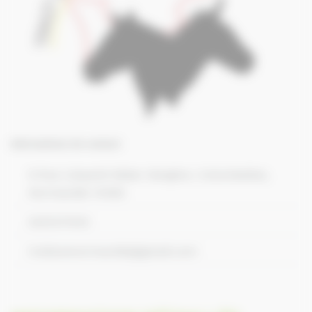
Informations de contact
8 Rue Léopold Sédar-Senghor, Colombelles,
Normandie 14460
0231271010
traitanenormandie@gmail.com