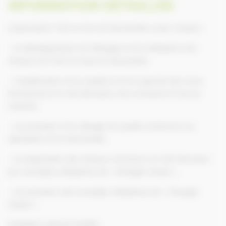
INFORMATION DÉTAILLÉE
L’association Trait et Ane de Normandie a pour mission :
– le développement de l’élevage et de l’utilisation des
chevaux de Trait et Anes en Normandie,
– l’amélioration de la qualité et de la typicité des races
Percheronne et Cob Normand, Ane normand et Ane du
Cotentin
– la promotion d’un élevage de qualité conforme à la
réputation de la Normandie,
– la préparation des chevaux Percheron et Cob Normand
aux nouvelles utilisations de « l’énergie cheval »,
– la promotion des nouvelles utilisations de « l’énergie
cheval ».
Président: Samuel GLORIA