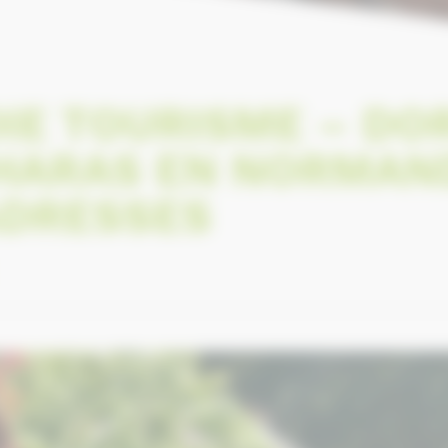
E TOURISME – DO
HARAS EN NORMAND
ADRESSES