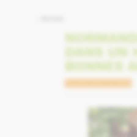
RETOUR
NORMANDI
DANS UN 
BONNES 
Tourisme autour du cheval