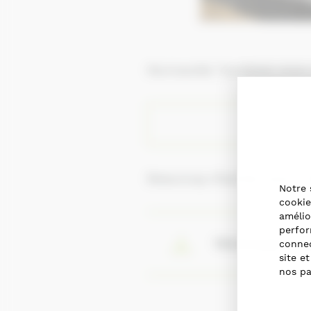
Normandie Tourisme vous 
Beaucoup d’autres sont à 
Notre 
cookie
amélio
perfor
Télécharger le 
connec
site e
nos pa