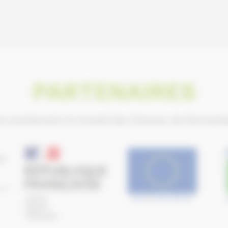
PARTENAIRES
ls soutiennent le Conseil des Chevaux de Normand