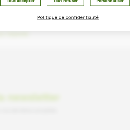
Tout accepter
Tout refuser
Personnaliser
af7aeb22e5&mode=mini&view=book&showsharemenu=false&clickto=embed
Politique de confidentialité
sur Calaméo
la newsletter
nos dernières actualités.