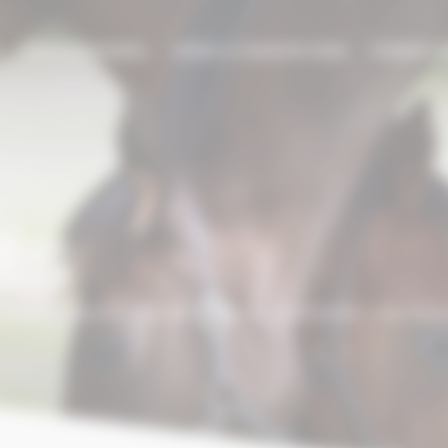
E
PROFESSIONNEL
AIDES & SUBVENTIONS
FORMATI
ÉS
risme – Dormir dans un Haras en Normandie : nos bonn