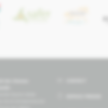
CONTACT
il des Chevaux
andie
ndie Équine Vallée
ESPACE PRESSE
e vie et entrepreneuriat
Route de lʼéglise