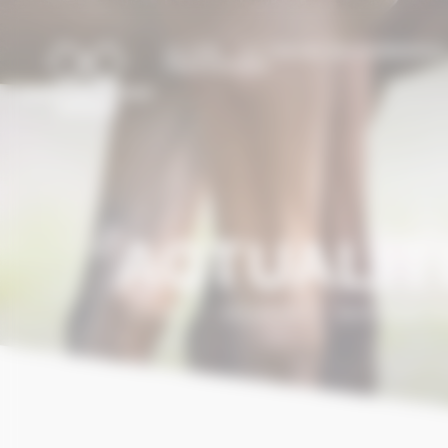
Panneau de gestion des cookies
LE CCN
LE CHEVAL EN NORMANDI
PRESTATIONS
ACTUALIT
Accueil
/
Actualités
/
Normandie Tou