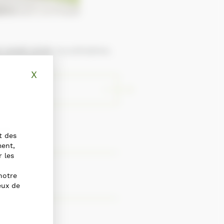
 week-ends inoubliables.
X
Masquer le bandeau des cookies
al !
t des
ment,
r les
notre
eux de