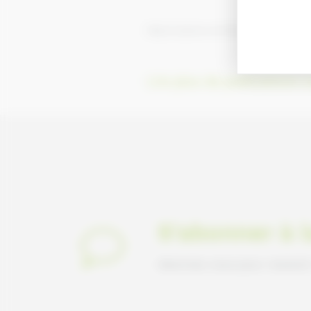
https://v.calameo.com/?bkcode=00668995710
Lire plus de publications 
S'abonner à 
Abonnez-vous pour recevoir 