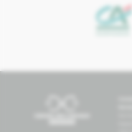
Conse
Norm
Norma
Espac
1504 