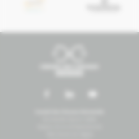
Conseil des Chevaux Normandie
Normandie Équine Vallée
Espace vie et entrepreneuriat
1504 Route de lʼéglise