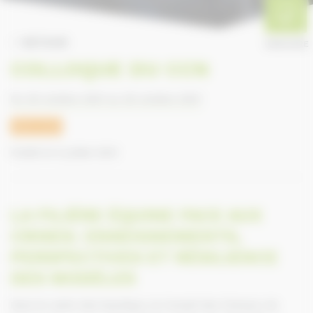
RETOUR
ANNUAIRE
COLLOQUE DU CCN
Du 26 octobre 2021 au 26 octobre 2021
RDV-CCN
Publié le 6 juillet 2021
LA FILIÈRE ÉQUINE FACE AUX
CRISES: ENSEIGNEMENTS,
PERSPECTIVES ET RÉSILIENCE
DES MODÈLES
Dans le cadre des Equidays, le Conseil des Chevaux de