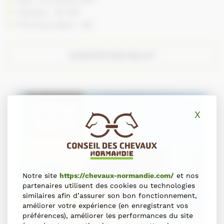
Horaires : 14h-18h
Prix d’une place : 15€
ACHETER SON BILLET
X
Masq
Notre site
https://chevaux-normandie.com/
et nos
partenaires utilisent des cookies ou technologies
similaires afin d’assurer son bon fonctionnement,
améliorer votre expérience (en enregistrant vos
préférences), améliorer les performances du site