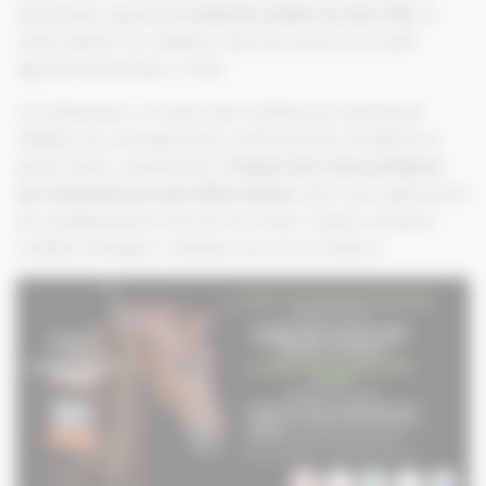
Normandie organise
le mardi 26 octobre de 14h à 18h
, la
11ème édition du Colloque, dans les locaux du Crédit
Agricole Normandie, à Caen.
Cet évènement, à travers des conférences techniques
dédiées aux professionnels, institutionnels, étudiants et
grand public, questionnera
l’impact des crises sanitaires
sur l’économie de notre filière équine.
Que nous apprennent
les enseignements tirés de ces crises ? Quels nouveaux
modèles émergent ? Rendez-vous le 26 octobre !