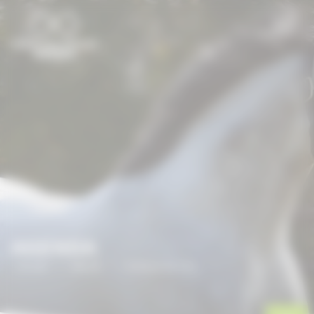
Panneau de gestion des cookies
AGENDA
Accueil
/
Agenda
/
Colloque du CCN