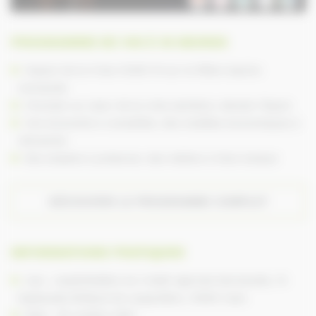
PROGRAMME DE 14H À 18 HEURES
Impact de la Crise COVID 19 sur la filière équine
normande
L’humain au cœur de la crise sanitaire, demain l’équin
Une économie à consolider, des modèles économiques à
réinventer
Des emplois à préserver, des métiers à faire évoluer
DÉCOUVRIR LE PROGRAMME COMPLET
INFORMATIONS PRATIQUES
Lieu : amphithéâtre du Crédit Agricole Normandie, 15
Esplanade Brillaud de Laujardière, 14000 Caen
Date : 26 octobre 2021