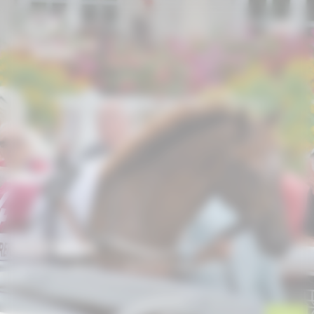
Panneau de gestion des cookies
AGENDA
Accueil
/
Agenda
/
Meeting de Clairefontaine