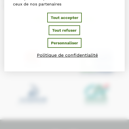
ceux de nos partenaires
www.quefaireadeauville.com
PARTENAIRES
Tout accepter
Tout refuser
Ils soutiennent le Conseil des Chevaux de Normandie
Personnaliser
Politique de confidentialité