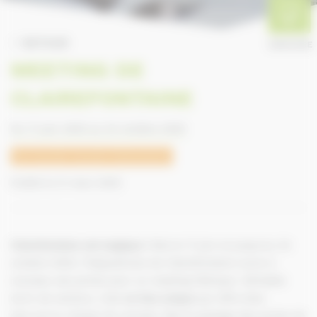
RETOUR
ANNUAIRE
MEETING DE
CLAIREFONTAINE
Du 17 juin 2025 au 24 octobre 2025
Normandie Grands Evénements
Publié le 21 mars 2025
Clairefontaine est magique !
Dès le 17 juin et jusqu’au 24
octobre 2025, l’Hippodrome de Clairefontaine ouvre à
nouveau ses portes pour un meeting féérique. Véritable
écrin de verdure, c’est
un lieu unique
qui offre bien
plus qu’un champ de courses. Dès le passage des portes de