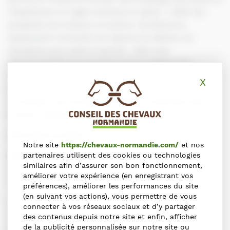
l’hippodrome, la magie commence à opérer : l’allée des
parapluies, les couleurs, la verdure, l’architecture
typiquement normande, les espaces de détente, les
animations pour petits et grands… Mais c’est
bien sur la piste que se jouera le plus magique des
spectacles avec de superbes athlètes à 4 pattes et des
X
Masq
jockeys et drivers déterminés à se lancer vers la victoire
!
Le Rendez vous est donné le 17 juin en immersion dans
l’univers magique de Clairefontaine !
Informations pratiques :
Notre site
https://chevaux-normandie.com/
et nos
partenaires utilisent des cookies ou technologies
Hippodrome de Clairefontain
e
similaires afin d’assurer son bon fonctionnement,
Chemin de l’Hippodrome
améliorer votre expérience (en enregistrant vos
14800 Tourgéville
préférences), améliorer les performances du site
(en suivant vos actions), vous permettre de vous
Entrée : 10 €,omprenant une 1er mise de 2 € offerte avec
connecter à vos réseaux sociaux et d’y partager
votre billet d’entrée, gratuit – de 18 ans,
des contenus depuis notre site et enfin, afficher
de la publicité personnalisée sur notre site ou
02 31 14 69 00