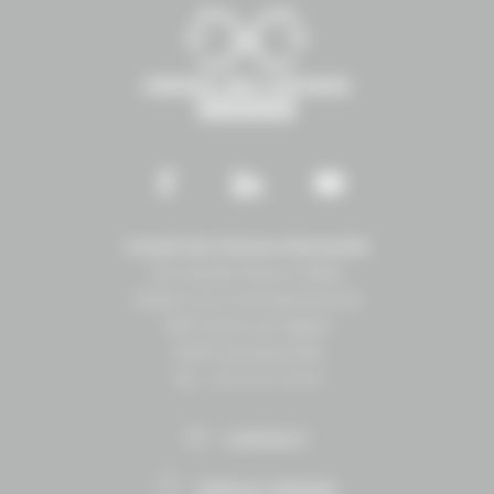
Conseil des Chevaux Normandie
Normandie Équine Vallée
Espace vie et entrepreneuriat
1504 Route de lʼéglise
14430 Goustranville
Tél. : 02 31 27 10 10
CONTACT
ESPACE PRESSE