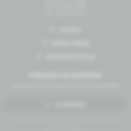
14430 Goustranville
Tél. : 02 31 27 10 10
CONTACT
ESPACE PRESSE
RESSOURCES UTILES
S'abonner à la newsletter
Abonnez-vous pour recevoir nos dernières actualités.
JE M'INSCRIS
Conseil des Chevaux Normandie © 2019 Tous droits réservés.
Mentions légales