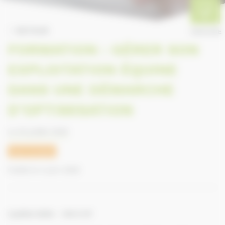
RETOUR
ANNUAIRE
FORMATION : GÉRER SON
EXPLOITATION ÉQUINE
DANS UNE DÉMARCHE
D’OPTIMISATION
Le 02 juillet 2026
Equi-projets
Publié le 4 juin 2026
2 juillet 2026 – 145 € HT