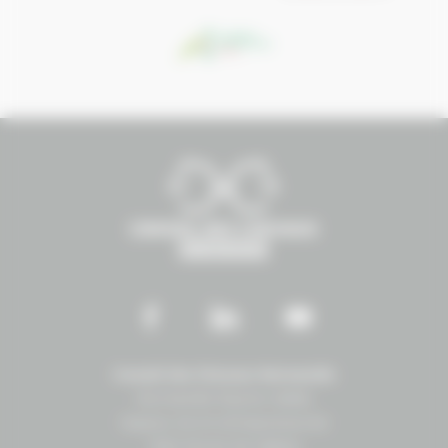
Conseil des Chevaux Normandie
Normandie Équine Vallée
Espace vie et entrepreneuriat
1504 Route de lʼéglise