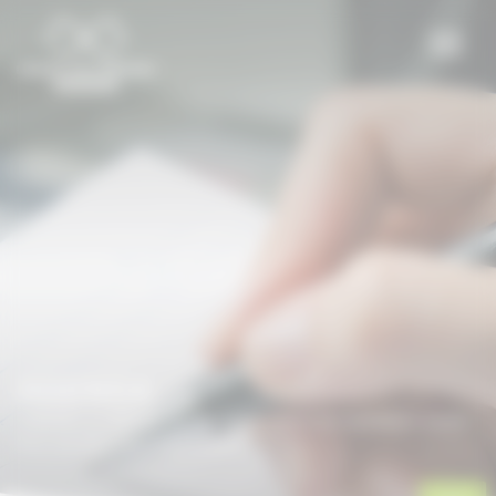
Panneau de gestion des cookies
AGENDA
Accueil
/
Agenda
/
Formation : Gérer son exploitation équine
dans une démarche d’optimisation