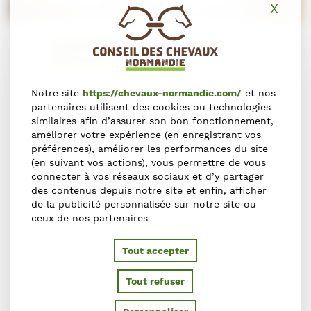
X
Masq
Contact
Notre site
https://chevaux-normandie.com/
et nos
partenaires utilisent des cookies ou technologies
similaires afin d’assurer son bon fonctionnement,
améliorer votre expérience (en enregistrant vos
préférences), améliorer les performances du site
(en suivant vos actions), vous permettre de vous
connecter à vos réseaux sociaux et d’y partager
Aurélie MALET
des contenus depuis notre site et enfin, afficher
de la publicité personnalisée sur notre site ou
Chargée de développement économique
ceux de nos partenaires
06 17 98 29 13
Tout accepter
Tout refuser
CONTACTER