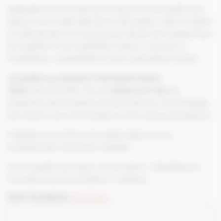
Organisée par le Conseil des Chevaux de Normandie avec
Equicer et le Crédit Agricole de Normandie, cette formation
en petit groupe (4 à 8 personnes) aborde les fondamentaux
de la gestion d’une exploitation équine : parcours à
l’installation, comptabilité & social, optimisation fiscale.
Accessible en présentiel à Normandie Équine
Vallée
(Goustranville, 14) ou
à distance en visio
(le
présentiel reste toutefois recommandé pour des échanges
plus directs avec les formateurs et les autres participants).
S’adresse aux porteurs de projets équins et aux
professionnels récemment installés.
Vous souhaitez participer à la formation ? Remplissez le
formulaire de pré-inscription ci-dessous :
Nom et prénom
(Nécessaire)