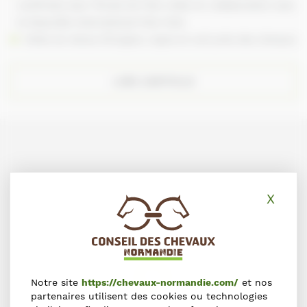
confirmés avec l’École de Polo créée en collaboration avec
le Deauville International Polo Club
Visite du Haras d’Ecajeul, repas et nuit près des chevaux
LIRE L’ARTICLE
X
Masq
Notre site
https://chevaux-normandie.com/
et nos
partenaires utilisent des cookies ou technologies