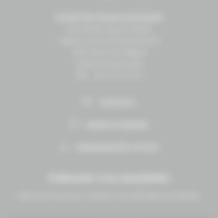
Conseil des Chevaux Normandie
Normandie Équine Vallée
Espace vie et entrepreneuriat
1504 Route de lʼéglise
14430 Goustranville
Tél. : 02 31 27 10 10
CONTACT
ESPACE PRESSE
RESSOURCES UTILES
S'abonner à la newsletter
Abonnez-vous pour recevoir nos dernières actualités.