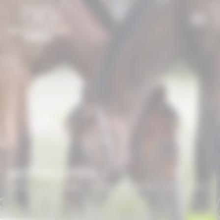
Panneau de gestion des cookies
ACTUALITÉS
Accueil
/
Actualités
/
InDeauville : activités cheval en famille
!