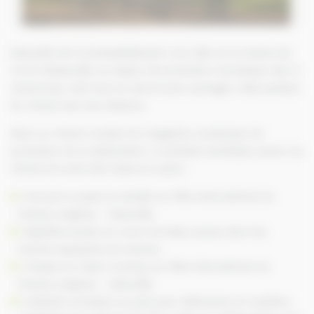
Deauville est incontestablement une ville où le cheval est
roi et InDeauville, le réseau de promotion touristique des 11
communes, met tout en œuvre pour partager cette passion
du cheval avec les visiteurs.
Dans un récent numéro du magazine numérique de
promotion de la destination, 5 activités familiales autour du
cheval ont ainsi été mises en avant :
Parcours à pied en famille au Pôle International du
Cheval Longines – Deauville
Baptême poney ou cours de baby-poney dans les
centres équestres du secteur
Chasse au trésor à poney au Pôle International du
Cheval Longines – Deauville
Initiation privative au polo pour débutants et cavaliers