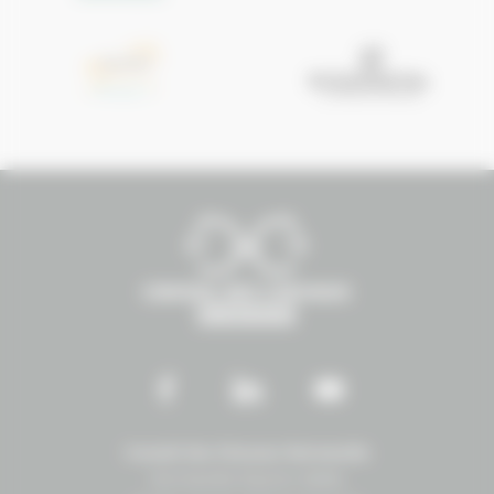
Conseil des Chevaux Normandie
Normandie Équine Vallée