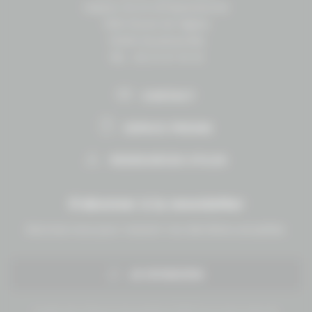
Espace vie et entrepreneuriat
1504 Route de lʼéglise
14430 Goustranville
Tél. : 02 31 27 10 10
CONTACT
ESPACE PRESSE
RESSOURCES UTILES
S'abonner à la newsletter
Abonnez-vous pour recevoir nos dernières actualités.
JE M'INSCRIS
Conseil des Chevaux Normandie © 2019 Tous droits réservés.