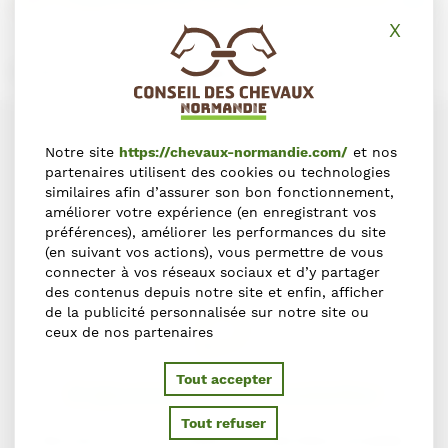
Leaflet
X
Masq
Crédits photo : Jean Léo Dugast
Notre site
https://chevaux-normandie.com/
et nos
partenaires utilisent des cookies ou technologies
similaires afin d’assurer son bon fonctionnement,
améliorer votre expérience (en enregistrant vos
préférences), améliorer les performances du site
(en suivant vos actions), vous permettre de vous
connecter à vos réseaux sociaux et d’y partager
des contenus depuis notre site et enfin, afficher
de la publicité personnalisée sur notre site ou
ceux de nos partenaires
Tout accepter
S'abonner à la newsletter
Tout refuser
Abonnez-vous pour recevoir nos dernières actualités.