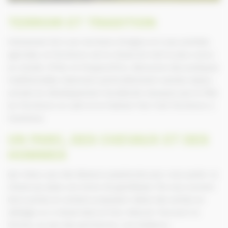
TERROIR ET TRADITION
Intimement lié à son territoire d’origine et à ses activités
agricoles, le Percheron est le cheval de trait le plus connu
au monde. D’hier et d’aujourd’hui, découvrez des pratiques
traditionnelles résonnant particulièrement avecles enjeux
actuels du développement durable.Ne manquez pas la Fête
du Percheron en août et le Festival Très Trait Percheron à
l’automne.
UN PARC, DES CHEVAUX ET DES
HOMMES
Qui mieux que des éleveurs passionnés pour vous parler ce
cheval qui pèse une tonne de gentillesse ?Ils vous ouvrent
leurs portes et certains proposent même des sorties en
attelage ou à cheval dans le Parc Naturel. Parcourir le
Perche, au pas des percherons, une évidence.