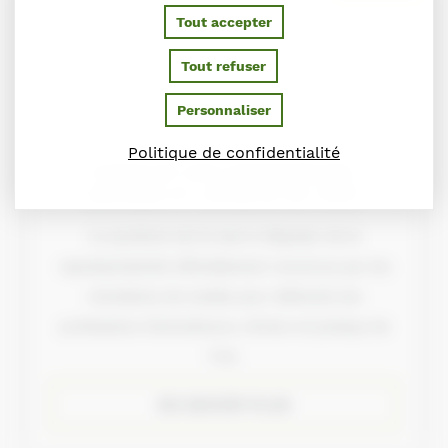
Tout accepter
Tout refuser
Personnaliser
Politique de confidentialité
SYNDICAT DES ENTRAINEURS,
DRIVERS ET JOCKEYS DE TROT
Le syndicat est le seul à disposer de la
représentativité officiellement reconnue par les
ministères de tutelle pour défendre les
professions d’entraîneurs, drivers et jockeys de
Trot.
EN SAVOIR PLUS