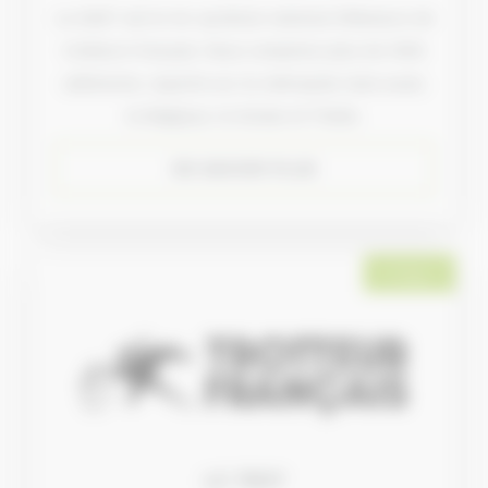
Le GAET est le 1er syndicat national d’éleveurs de
trotteurs français. Nous comptons plus de 1000
adhérents, repartis sur la métropole mais aussi,
la Belgique, la Suisse et l’Italie.
EN SAVOIR PLUS
Collège 2
LE TROT