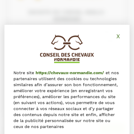
SOCIETE DU CHEVAL ANGLO-
NORMAND
Fondée en 1909, la Société du Cheval Anglo-
X
Masq
Normand n’a toujours eu de cesse d’accompagner
le développement et la reconnaissance de la
spécificité du Trotteur Français qui, au fil des
décennies, a vu s’améliorer ses qualités de
Notre site
https://chevaux-normandie.com/
et nos
vitesse tout en ayant conservé ses autres atouts
partenaires utilisent des cookies ou technologies
similaires afin d’assurer son bon fonctionnement,
que sont sa solidité et sa longévité.
améliorer votre expérience (en enregistrant vos
préférences), améliorer les performances du site
EN SAVOIR PLUS
(en suivant vos actions), vous permettre de vous
connecter à vos réseaux sociaux et d’y partager
des contenus depuis notre site et enfin, afficher
de la publicité personnalisée sur notre site ou
ceux de nos partenaires
Collège 2