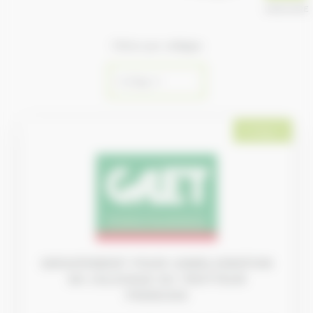
ANNUAIRE
Filtrer par collèges
Collège 2
GROUPEMENT POUR L’AMELIORATION
DE L’ELEVAGE DU TROTTEUR
FRANCAIS