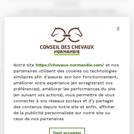
NORMANDIE
C’EST DÉCOUVRIR LA RICHESSE D’UNE FILIÈRE
D’EXCEPTION
C’EST PARTAGER UNE PASSION COMMUNE
.
X
Masq
Calendrier des événements
Carte des événements
Notre site
https://chevaux-normandie.com/
et nos
partenaires utilisent des cookies ou technologies
similaires afin d’assurer son bon fonctionnement,
améliorer votre expérience (en enregistrant vos
préférences), améliorer les performances du site
(en suivant vos actions), vous permettre de vous
connecter à vos réseaux sociaux et d’y partager
des contenus depuis notre site et enfin, afficher
de la publicité personnalisée sur notre site ou
ceux de nos partenaires
Tout accepter