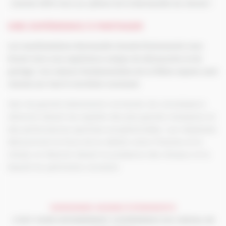
L’année 2019 vivra au rythme de la Normandie du cheval !
.
.
UNE EXPÉRIENCE À PARTAGER
Les manifestations Normandie Grands Événements vous
feront vivre une expérience unique de découverte et de
partage. Ces valeurs fondamentales de la filière équine sont
réunies sur tout le territoire normand.
Avec les grands événements normands, les connaisseurs
vibreront devant les exploits des plus grands champions et
des performances sportives exceptionnelles. Les néophytes
découvriront la force de la relation entre l’homme et le
cheval, et rêveront devant la prestance des chevaux et la
beauté du patrimoine normand.
.
.
NORMANDIE GRANDS ÉVÉNEMENTS
C’EST VIVRE INTENSÉMENT L’EXPÉRIENCE DU CHEVAL EN