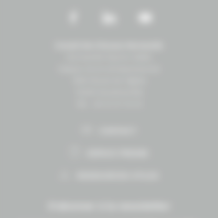
Conseil des Chevaux Normandie
Normandie Équine Vallée
Espace vie et entrepreneuriat
1504 Route de lʼéglise
14430 Goustranville
Tél. : 02 31 27 10 10
CONTACT
ESPACE PRESSE
RESSOURCES UTILES
S'abonner à la newsletter