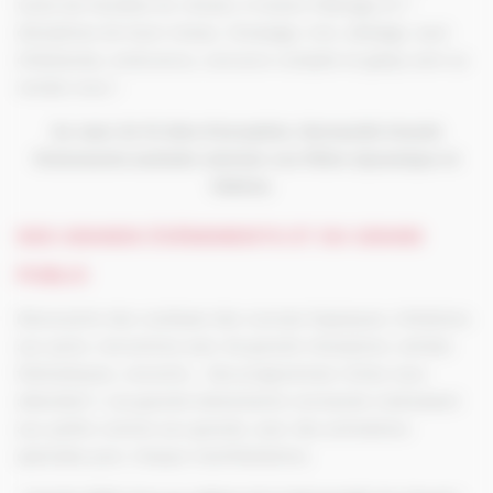
toute les facettes du cheval, à travers l’élevage et 7
disciplines de haut-niveau. Dressage, trot, attelage, saut
d’obstacles, endurance, concours complet et galop sont au
rendez-vous !
Au cœur de 16 sites d’exception, Normandie Grands
Événements souhaite valoriser une filière dynamique et
fédérée.
.
.
DES GRANDS ÉVÉNEMENTS ET DU GRAND
PUBLIC
Découverte des coulisses des courses hippiques, initiations
aux paris, rencontres avec de grands champions, soirées
thématiques, concerts… Des programmes riches vous
attendent ! Les grands événements normands s’adressent
aux petits comme aux grands, avec des animations
spéciales pour chaque manifestations.