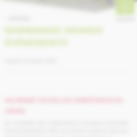
RETOUR
ANNUAIRE
NORMANDIE GRANDS
ÉVÉNEMENTS
Publié le 22 février 2018
VALORISER TOUTES LES COMPÉTENCES DU
CHEVAL
Sur l’ensemble des 5 départements normands, Normandie
Grands Événements offre une chance unique de découvrir