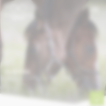
Panneau de gestion des cookies
OURASI
Accueil
/
Les portraits normands
/
Ourasi