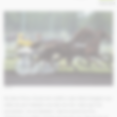
ANNUAIRE
Ourasi
Né dans l’Eure, Ourasi est confié à Jean-René Gougeon aux
côtés de qui il devient une star du trot. Celui que l’on
surnomme « le roi fainéant » bat le record du Prix