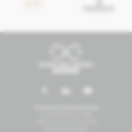
Conseil des Chevaux Normandie
Normandie Équine Vallée
Espace vie et entrepreneuriat
1504 Route de lʼéglise