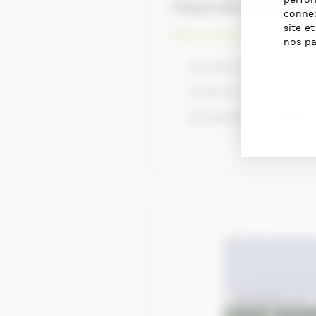
Hippodrome Geo
connec
site e
Hippodrome, Sociétés de 
nos pa
lieu dit, le Cheval Noi
06 09 21 32 11
jacques.plancqueel@ne