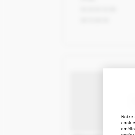
02 32 54 44 96
06 72 08 49
Notre 
cookie
amélio
perfor