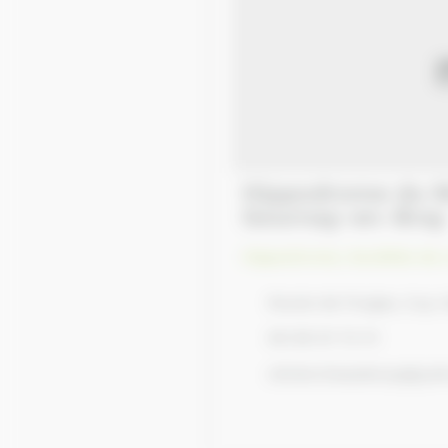
Hippodrome du Mont-Louvet, de
Gournay-en-Bray
Hippodrome, Sociétés de 
Route de Forges, Cuy-
06 89 91 72 41
olivierchasseloup@yah