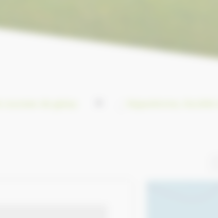
 courses de galop
Hippodrome, Société 
0