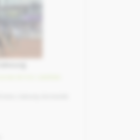
Cabourg
ourses de trot
,
Labellisés
Ornano, Cabourg, Normandie
r