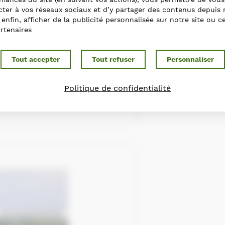
rges Pinsard
ter à vos réseaux sociaux et d’y partager des contenus depuis 
t enfin, afficher de la publicité personnalisée sur notre site ou c
courses
,
Labellisés Equures
rtenaires
r D926, Mandres, 27130
Tout accepter
Tout refuser
Personnaliser
uf.fr
Politique de confidentialité