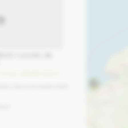
courses
,
Labellisés Equures
Saint-Fiacre, Normandie 76220
oo.fr