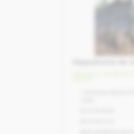
Hippodrome de 
Hippodrome, Société de c
Equures
1-30 Avenue Michel d'
14390
02 31 28 28 80
06 87 59 27 97
gilles.ribot@secf.asso.f