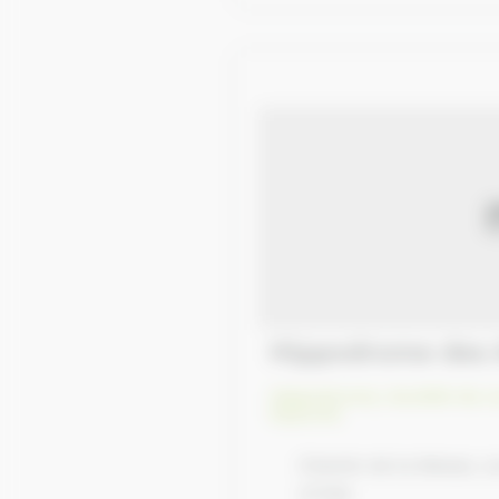
Hippodrome des 
Hippodrome, Société de c
Equures
Chemin de la Messe, L
27700