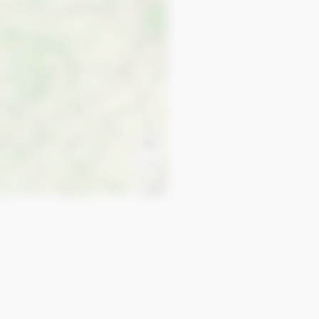
+
−
Leaflet