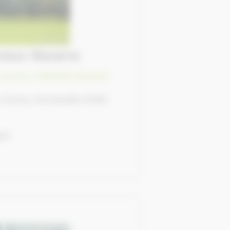
vreux-Navarre
courses
,
Labellisés Equures
, Évreux, Normandie 27000
.fr