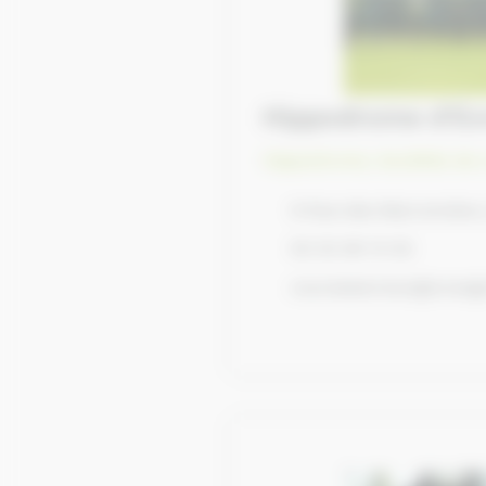
Hippodrome d'E
Hippodrome, Sociétés de 
9 Rue des Marronniers
02 32 38 14 02
coursesevreux@orange