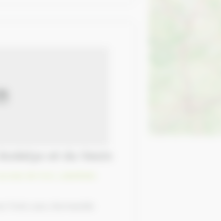
Andelys et du Vexin
ourses de trot
,
Labellisés
es Trois Lacs, Normandie