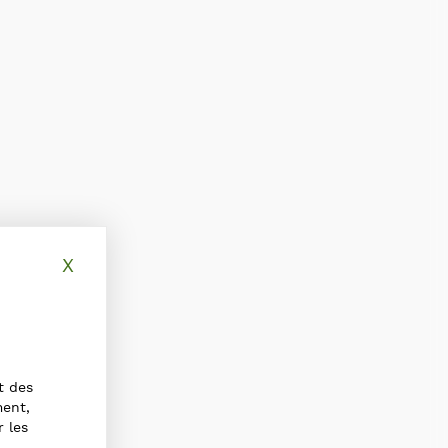
X
Masquer le bandeau des cookies
t des
ment,
r les