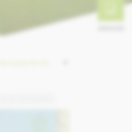
ANNUAIRE
de courses de trot
0
Trier par:
Recommended