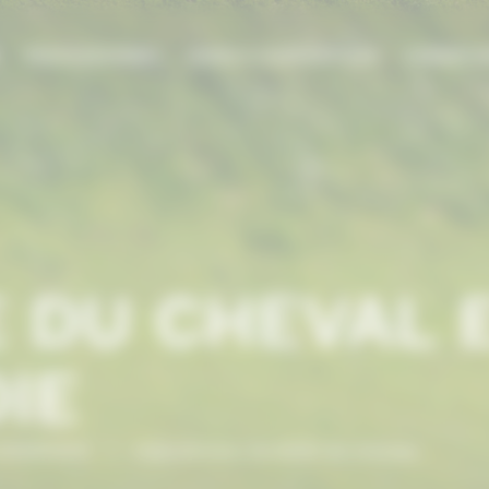
E
PROFESSIONNEL
AIDES & SUBVENTIONS
FORMATI
 DU CHEVAL 
IE
NORMANDIE
/
Hippodrome, Sociétés de courses