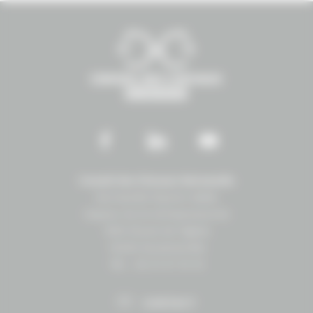
Conseil des Chevaux Normandie
Normandie Équine Vallée
Espace vie et entrepreneuriat
1504 Route de lʼéglise
14430 Goustranville
Tél. : 02 31 27 10 10
CONTACT