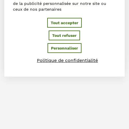
de la publicité personnalisée sur notre site ou
Labellisés Equures
,
Pré-entrainement
,
Remise
en forme de chevaux de courses
ceux de nos partenaires
Isigny-sur-Mer, Normandie 14330
Tout accepter
06.86.60.91.67
Tout refuser
hsporthorses@gmail.com
Personnaliser
Politique de confidentialité