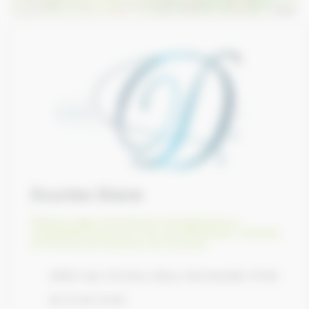
Leaflet
Ecuries Diane
Débourrage
,
Entraîneurs de galopeurs
,
Labellisés Equures
,
Pré-entrainement
,
Remise
en forme de chevaux de courses
2026 Lieu Cornica, Reux, Normandie 14130
02 31 64 15 65