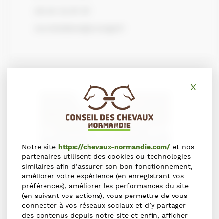
06 64 32 87 87
ecuriesdiane@orange.fr
X
Masq
Notre site
https://chevaux-normandie.com/
et nos
partenaires utilisent des cookies ou technologies
similaires afin d’assurer son bon fonctionnement,
améliorer votre expérience (en enregistrant vos
préférences), améliorer les performances du site
(en suivant vos actions), vous permettre de vous
Haras de Saint-Blaize
connecter à vos réseaux sociaux et d’y partager
des contenus depuis notre site et enfin, afficher
Débourrage
,
Entraîneurs de galopeurs
,