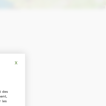
Leaflet
X
Masquer le bandeau des cookies
t des
ment,
r les