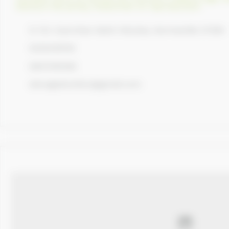
Eleveurs de poney
,
Etalonnier et reproduction
D 131, Caorches-Saint-Nicolas, Normandie 27300
0232435152
0607455180
elevagedumilon@gmail.com