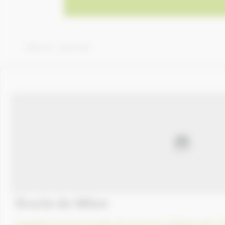
Afficher 101 - 150 de 4,359
Écurie du Milon
Cavaliers pros et écuries de concours
,
Débourrage
,
E