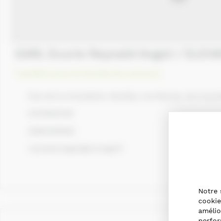
EARL Ecurie Reynald Angot / ELE
Cavaliers pros et écuries de concours
Rue de la Granderie, Remilly Les Marais, Norman
0233562108
0680189562
reynald.angot@orange.fr
Notre 
cookie
amélio
perfor