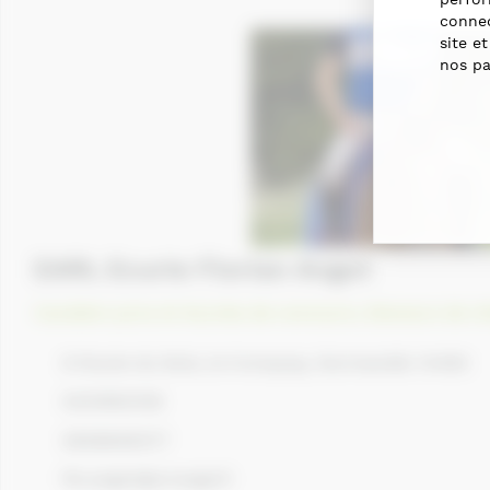
connec
site e
nos pa
EARL Ecurie Florian Angot
Cavaliers pros et écuries de concours
,
Eleveurs de c
8 Route du Bois, le tronquay, Normandie 14490
0233562108
0608608477
flo.angot@orange.fr