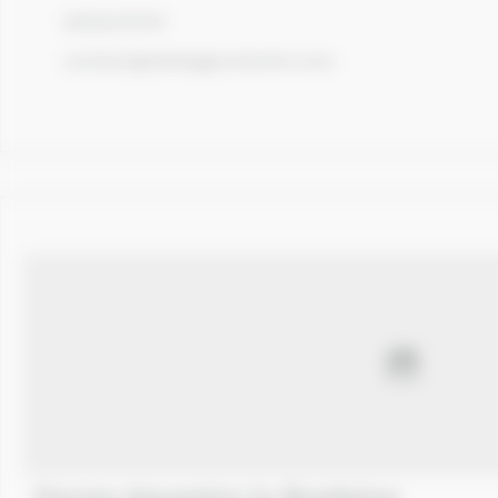
0618437476
contact@attelagecotentin.com
Ferme équestre la Bredaine