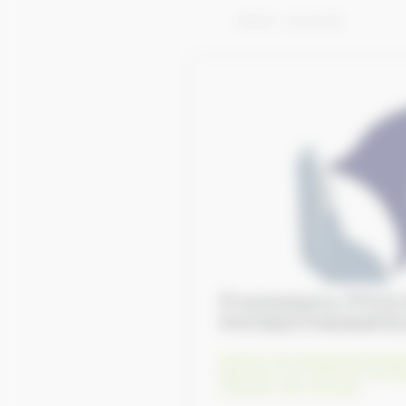
Afficher 1 - 50 de 2,558
Prestataire POULINAGES, SOINS
PHYSIOTHERAPEUE
Centre de thalassothérapi
Eleveurs de chevaux de s
chevaux de courses