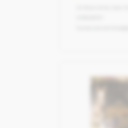
54 Shore Drive, New Y
0788328757
horses.care.services@