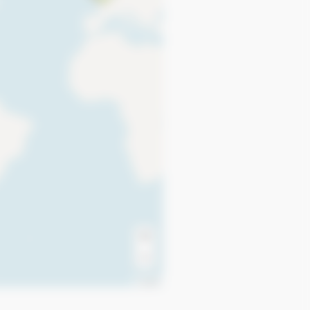
+
−
Leaflet