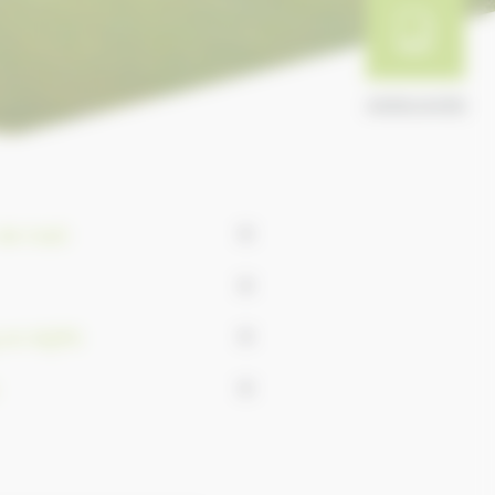
ANNUAIRE
e trait
0
0
 et AQPS
0
0