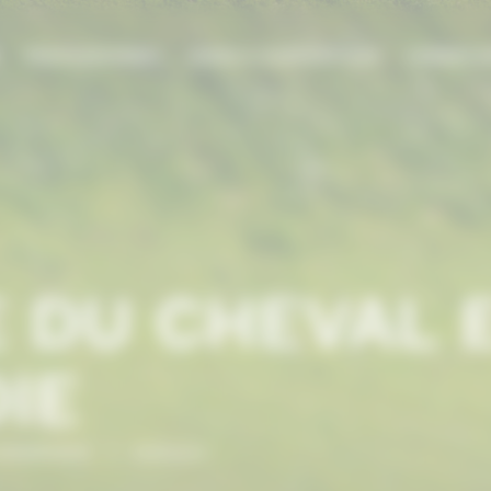
E
PROFESSIONNEL
AIDES & SUBVENTIONS
FORMATI
 DU CHEVAL 
IE
NORMANDIE
/
Eleveurs