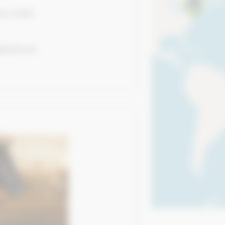
ork 11024
gmail.com