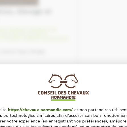
tre
,
Eleveurs
,
Eleveurs de
 de chevaux de sport
,
n
,
Pension
,
Sellerie, accessoires
 Livarot-Pays-d'Auge,
mail.com
site
https://chevaux-normandie.com/
et nos partenaires utilisen
s ou technologies similaires afin d’assurer son bon fonctionne
rer votre expérience (en enregistrant vos préférences), améliore
mances du site (en suivant vos actions), vous permettre de vous