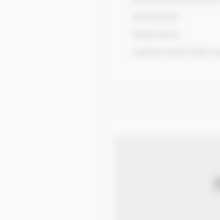
0669415248
0669415248
angeline.veber01@oran