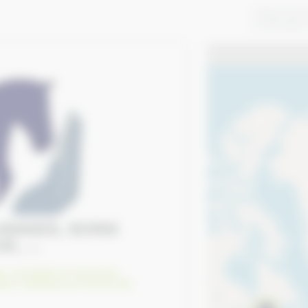
Trier par:
, ...
e
,
Conseils et services
,
port
,
Remise en forme de