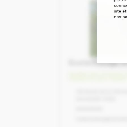
connec
site e
nos pa
Écurie/Élevage E
Cavaliers pros et écuries
chevaux de sport
,
Pension
316 Route de la Lièvre
Normandie 14490
0630353502
fredericletan@hotmail.