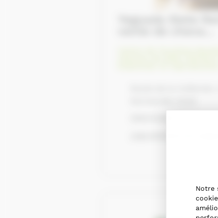
Yeguada Siete Reinos, élevage et
vente de cheva...
Centre de Tourisme éques
chevaux de selle
,
Eleveurs
Etalonnier et reproductio
Route de la Cuilleraie,
Normandie 14140
0684345587
yeguadasietereinos@g
Notre 
cookie
amélio
perfor