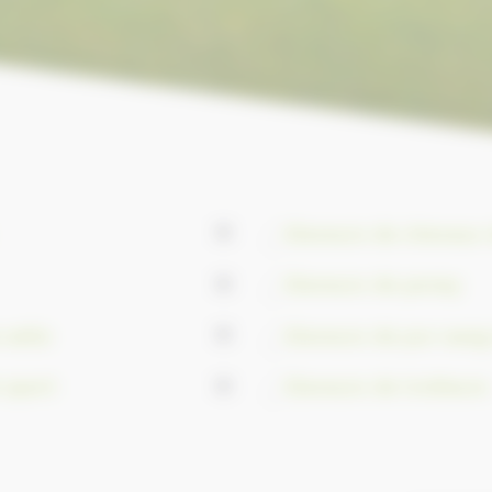
Eleveurs de chevaux d
0
Eleveurs de poney
0
 selle
Eleveurs de pur-sang
0
 sport
Eleveurs de trotteurs
0