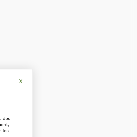
X
Masquer le bandeau des cookies
t des
ment,
r les